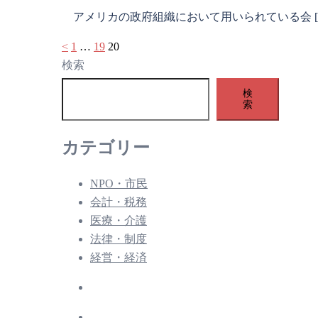
アメリカの政府組織において用いられている会 [
投
<
1
…
19
20
検索
稿
検
の
索
ペ
カテゴリー
ー
ジ
NPO・市民
会計・税務
送
医療・介護
り
法律・制度
経営・経済