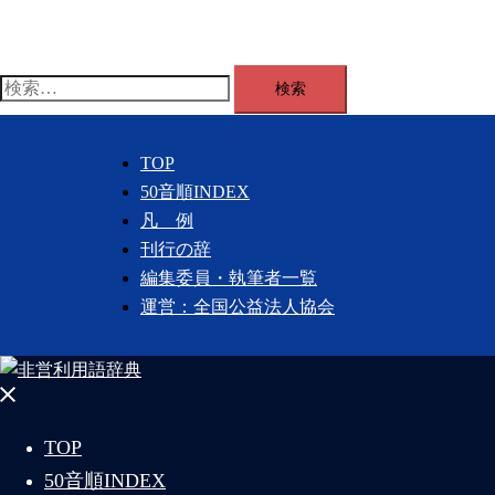
コ
ン
テ
検
ン
索:
ツ
へ
TOP
ス
50音順INDEX
キ
凡 例
ッ
刊行の辞
プ
編集委員・執筆者一覧
運営：全国公益法人協会
メ
ニ
TOP
ュ
50音順INDEX
ー