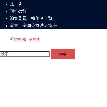
を
凡 例
閉
刊行の辞
じ
編集委員・執筆者一覧
る
運営：全国公益法人協会
ト
グ
検
ル
索:
メ
ニ
ュ
ー