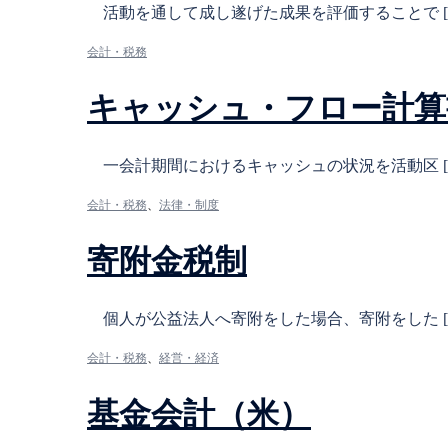
活動を通して成し遂げた成果を評価することで [
会計・税務
キャッシュ・フロー計算
一会計期間におけるキャッシュの状況を活動区 [
会計・税務
、
法律・制度
寄附金税制
個人が公益法人へ寄附をした場合、寄附をした [
会計・税務
、
経営・経済
基金会計（米）