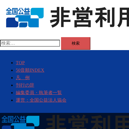
コ
ン
テ
ン
ツ
へ
検
ス
索:
キ
TOP
ッ
50音順INDEX
プ
凡 例
刊行の辞
編集委員・執筆者一覧
運営：全国公益法人協会