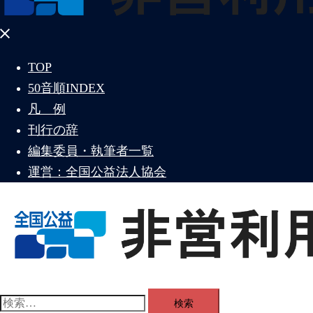
メ
ニ
TOP
ュ
50音順INDEX
ー
を
凡 例
閉
刊行の辞
じ
編集委員・執筆者一覧
る
運営：全国公益法人協会
ト
グ
検