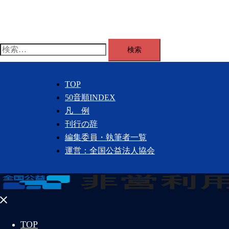
コ
ン
テ
ン
検
ツ
索:
へ
TOP
ス
50音順INDEX
キ
凡 例
ッ
刊行の辞
プ
編集委員・執筆者一覧
運営：全国公益法人協会
メ
ニ
TOP
ュ