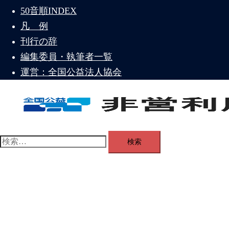
50音順INDEX
ー
を
凡 例
閉
刊行の辞
じ
編集委員・執筆者一覧
る
運営：全国公益法人協会
ト
グ
検
ル
索:
メ
ニ
ュ
ー