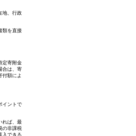
在地、行政
書類を直接
特定寄附金
場合は、寄
寄付額によ
ポイントで
いれば、最
税の非課税
算入できる