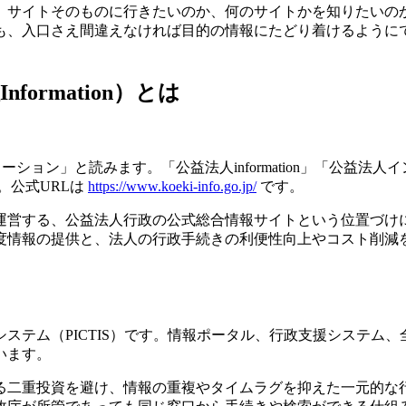
。サイトそのものに行きたいのか、何のサイトかを知りたいの
も、入口さえ間違えなければ目的の情報にたどり着けるように
rmation）とは
メーション」と読みます。「公益法人information」「公益法人
。公式URLは
https://www.koeki-info.go.jp/
です。
で運営する、公益法人行政の公式総合情報サイトという位置づけ
度情報の提供と、法人の行政手続きの利便性向上やコスト削減
ステム（PICTIS）です。情報ポータル、行政支援システム、
います。
る二重投資を避け、情報の重複やタイムラグを抑えた一元的な