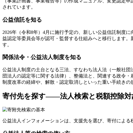
（事業計画書、事業報告等）の作成マニュアル、変更認定申
されています。
公益信託を知る
2026年（令和8年）4月に施行予定の、新しい公益信託制
益認定等委員会等が認可・監督する仕組みへと移行します。
す。
関係法令・公益法人制度を知る
公益法人制度の土台となる三法、すなわち法人法（一般社団
団法人の認定等に関する法律）、整備法と、関連する政令・
制度改革の経緯や、解散・認定取消しといった重い手続きの
寄付先を探す——法人検索と税額控除対
公益法人インフォメーションは、支援先を選び、寄付による