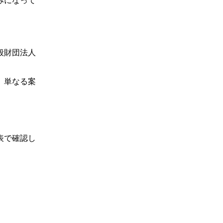
みになって
般財団法人
。単なる案
表で確認し