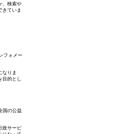
か、検索や
できていま
インフォメー
になりま
を目的とし
全国の公益
行政サービ