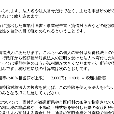
べられます。法人名や法人番号だけでなく、主たる事務所の所
合わせて絞り込めます。
庁に提出した事業計画書・事業報告書・貸借対照表などの財務
全性を自分の目で確かめられるということです。
増進法人にあたります。これらへの個人の寄付は所得税法上の
、行政庁から税額控除対象法人の証明を受けた法人へ寄付した
とっては税額控除のほうが減税額が大きくなりますが、所得や
組みです。税額控除額の計算式は次のとおりです。
％相当額が上限〕 − 2,000円）× 40％ ＝ 税額控除額
税額控除対象法人の検索を使えば、この控除を使える法人をピン
のみとなる点に注意してください。
については、寄付先が都道府県や市区町村の条例で指定されて
合の相続税の非課税や、不動産・株式等を寄付した際の譲渡所得
公益法人へ寄付する場合には、通常の寄附金枠とは別枠で損金