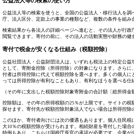
公益法人等の検索の使い方
公益法人等の検索を使うと、全国の公益法人・移行法人を調
庁、法人区分、定款上の事業の種類など、複数の条件を組み
検索結果から各法人の詳細ページへ進むと、その法人が行政
閲覧できます。寄付の前に、その法人の活動実態や財務の健
寄付で税金が安くなる仕組み（税額控除）
公益社団法人・公益財団法人は、いずれも税法上の特定公益
として、寄附金控除（所得控除）の対象になります。さらに
付者は所得控除に代えて税額控除を選べます。多くの個人に
っては所得控除が有利なこともあり、有利なほうを選べる仕
（その年に支出した税額控除対象寄附金の合計額〔総所得金額等の40
控除額は、その年の所得税額の25％が上限です。サイトの
探せます。寄付先が税額控除対象法人でない場合は所得控除
このほか、寄付者向けには次の優遇もあります。個人住民税
大10％の税額控除が受けられます。相続財産を寄付した場
特例もあり、こちらは国税庁長官の承認が必要です。企業が