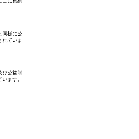
ここに集約
と同様に公
されていま
及び公益財
ています。