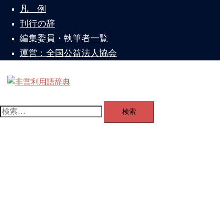
を
凡 例
閉
刊行の辞
じ
編集委員・執筆者一覧
る
運営：全国公益法人協会
ト
グ
検
ル
索:
メ
ニ
ュ
ー