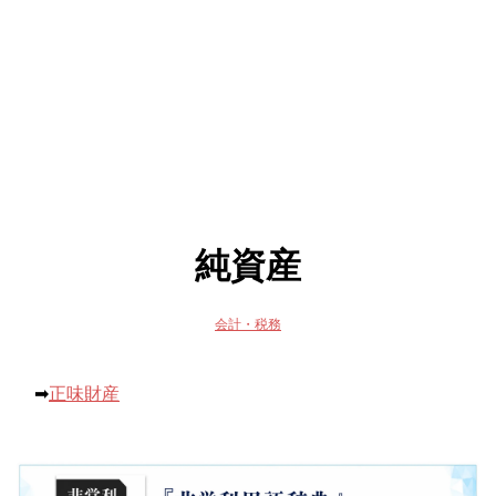
純資産
会計・税務
➡
正味財産