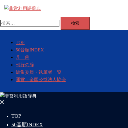
コ
ン
テ
検
ン
索:
ツ
へ
TOP
ス
50音順INDEX
キ
凡 例
ッ
刊行の辞
プ
編集委員・執筆者一覧
運営：全国公益法人協会
メ
ニ
TOP
ュ
50音順INDEX
ー