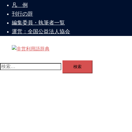
を
凡 例
閉
刊行の辞
じ
編集委員・執筆者一覧
る
運営：全国公益法人協会
ト
グ
検
ル
索:
メ
ニ
ュ
ー