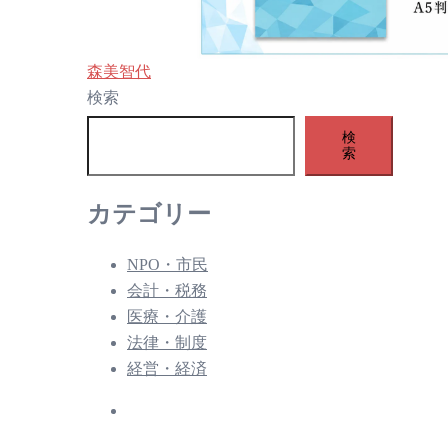
森美智代
検索
検
索
カテゴリー
NPO・市民
会計・税務
医療・介護
法律・制度
経営・経済