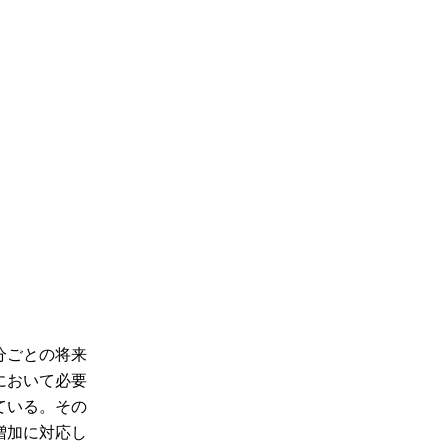
分ごとの将来
において必要
ている。その
増加に対応し