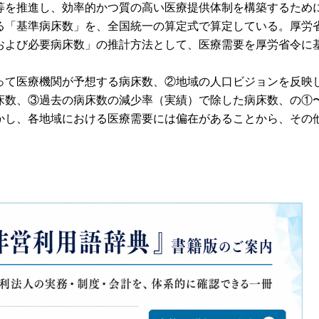
等を推進し、効率的かつ質の高い医療提供体制を構築するため
る「基準病床数」を、全国統一の算定式で算定している。厚労
および必要病床数」の推計方法として、医療需要を厚労省令に
て医療機関が予想する病床数、②地域の人口ビジョンを反映
床数、③過去の病床数の減少率（実績）で除した病床数、の①
かし、各地域における医療需要には偏在があることから、その