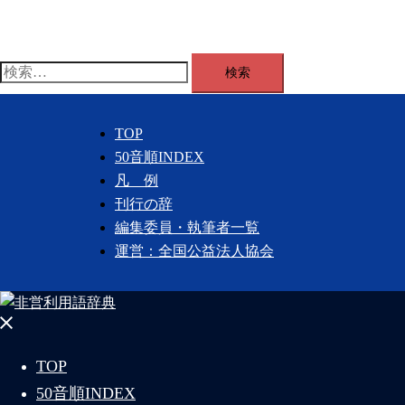
コ
ン
テ
検
ン
索:
ツ
へ
TOP
ス
50音順INDEX
キ
凡 例
ッ
刊行の辞
プ
編集委員・執筆者一覧
運営：全国公益法人協会
メ
ニ
TOP
ュ
50音順INDEX
ー