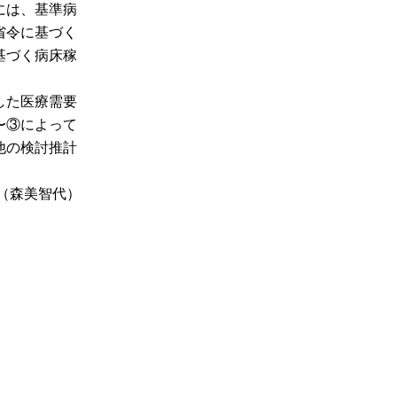
には、基準病
省令に基づく
基づく病床稼
した医療需要
〜③によって
他の検討推計
（森美智代）