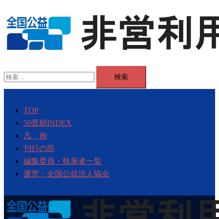
コ
ン
テ
ン
ツ
検
へ
索:
ス
キ
TOP
ッ
50音順INDEX
プ
凡 例
刊行の辞
編集委員・執筆者一覧
運営：全国公益法人協会