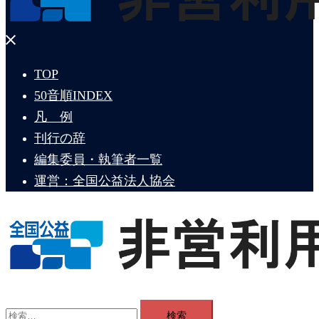
メ
ニ
TOP
ュ
50音順INDEX
ー
を
凡 例
閉
刊行の辞
じ
編集委員・執筆者一覧
る
運営：全国公益法人協会
ト
グ
検