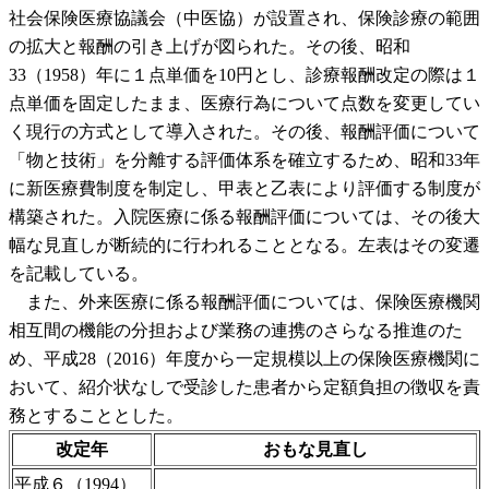
社会保険医療協議会（中医協）が設置され、保険診療の範囲
の拡大と報酬の引き上げが図られた。その後、昭和
33（1958）年に１点単価を10円とし、診療報酬改定の際は１
点単価を固定したまま、医療行為について点数を変更してい
く現行の方式として導入された。その後、報酬評価について
「物と技術」を分離する評価体系を確立するため、昭和33年
に新医療費制度を制定し、甲表と乙表により評価する制度が
構築された。入院医療に係る報酬評価については、その後大
幅な見直しが断続的に行われることとなる。左表はその変遷
を記載している。
また、外来医療に係る報酬評価については、保険医療機関
相互間の機能の分担および業務の連携のさらなる推進のた
め、平成28（2016）年度から一定規模以上の保険医療機関に
おいて、紹介状なしで受診した患者から定額負担の徴収を責
務とすることとした。
改定年
おもな見直し
平成６（1994）