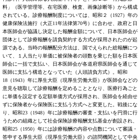
料」（医学管理等、在宅医療、検査、画像診断等）から構成
されている。診療報酬制度については、昭和２（1927）年の
健康保険法施行（大正11年法律第70号）に合わせ、政府と日
本医師会が協議し決定した報酬金額について、日本医師会が
団体として診療報酬を請負契約する方式が採用されたのが起
源である。当時の報酬配分方法は、国でえられた総報酬につ
いて、１人当たり単価に被保険者の頭数を乗じた額を日本医
師会に一括で支払い、日本医師会が各道府県医師会を通じて
医師に支払う構造となっていた（人頭請負方式）。昭和
18（1943）年に厚生大臣（現厚生労働大臣）が医師会などの
意見を聴取して診療報酬を定めることとなり、医療行為ごと
に単価を設定する定額単価方式が採用され、医師会を経由せ
ずに保険者から保険医に支払う方式へと変更した。戦後にな
り、昭和23（1948）年に診療報酬の審査・支払いを円滑に行
うための組織として社会保険診療報酬支払基金が創設され、
昭和25（1950）年には診療報酬の内容や点数について審議・
答申する厚生大臣（現厚生労働大臣）の諮問機関として中央