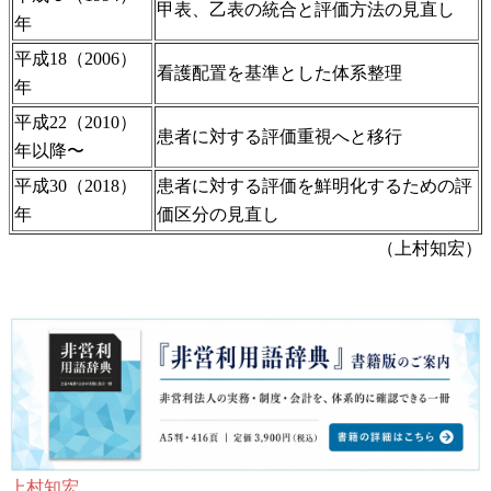
甲表、乙表の統合と評価方法の見直し
年
平成18（2006）
看護配置を基準とした体系整理
年
平成22（2010）
患者に対する評価重視へと移行
年以降〜
平成30（2018）
患者に対する評価を鮮明化するための評
年
価区分の見直し
（上村知宏）
上村知宏