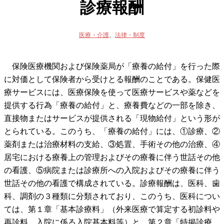
診療報酬
医療・介護
、
法律・制度
保険医療機関および保険薬局が「療養の給付」を行った際
に対価として保険者から受けとる報酬のことである。保健医
療サービスには、医療保険を使って医療サービスや薬などを
提供する行為「療養の給付」と、療養費などの一部を除き、
直接物またはサービスが提供される「現物給付」という形が
とられている。このうち、「療養の給付」には、①診療、②
薬剤または治療材料の支給、③処置、手術その他の治療、④
居宅における療養上の管理およびその療養に伴う世話その他
の看護、⑤病院または診療所への入院およびその療養に伴う
世話その他の看護で構成されている。診療報酬は、医科、歯
科、調剤の３種類に分類されており、このうち、医科につい
ては、第１章「基本診療料」（外来医療で算定する初診料や
再診料、入院に係る入院基本料等）と、第２章「特掲診療