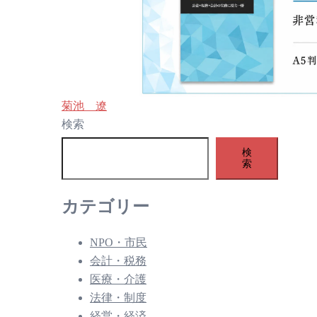
菊池 遼
検索
検
索
カテゴリー
NPO・市民
会計・税務
医療・介護
法律・制度
経営・経済