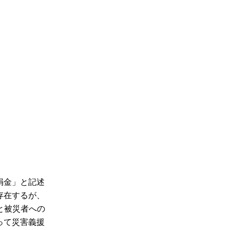
捐金」と記述
存在するが、
と被災者への
って災害義援