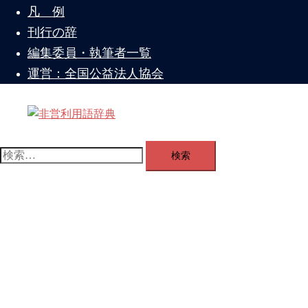
を
凡 例
閉
刊行の辞
じ
編集委員・執筆者一覧
る
運営：全国公益法人協会
ト
グ
検
ル
索:
メ
ニ
ュ
ー