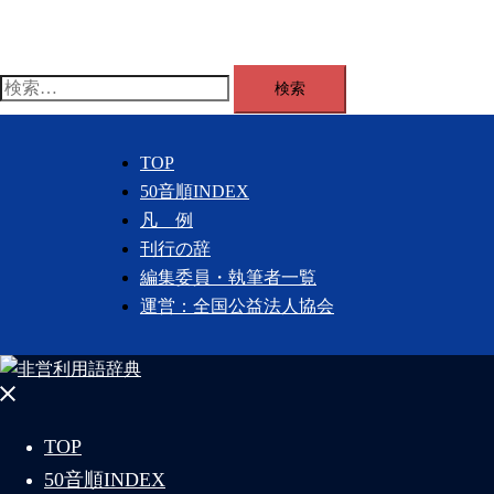
コ
ン
テ
検
ン
索:
ツ
へ
TOP
ス
50音順INDEX
キ
凡 例
ッ
刊行の辞
プ
編集委員・執筆者一覧
運営：全国公益法人協会
メ
ニ
TOP
ュ
50音順INDEX
ー