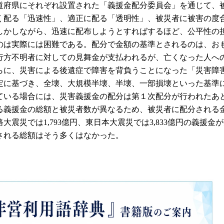
道府県にそれぞれ設置された「義援金配分委員会」を通じて、
く配る「迅速性」、適正に配る「透明性」、被災者に被害の度
しかしながら、迅速に配布しようとすればするほど、公平性の
のは実際には困難である。配分で金額の基準とされるのは、お
行方不明者に対しての見舞金が支払われるが、亡くなった人へ
らに、災害による後遺症で障害を背負うことになった「災害障
定に基づき、全壊、大規模半壊、半壊、一部損壊といった基準
ている場合には、災害義援金の配分は第１次配分が行われたあ
る義援金の総額と被災者数が異なるため、被災者に配分される
震災では1,793億円、東日本大震災では3,833億円の義援金
される総額はそう多くはなかった。