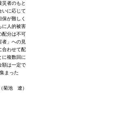
被災者のもと
合いに応じて
担保が難しく
もに人的被害
の配分は不可
害者」への見
に合わせて配
とに複数回に
金額は一定で
が集まった
（菊池 遼）