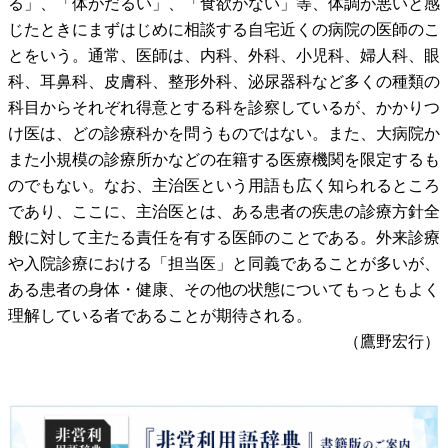
る」、「体がだるい」、「食欲がない」等、体調が悪いと感
じたときにまずはじめに相談する自宅近くの病院の医師のこ
とをいう。通常、医師は、内科、外科、小児科、婦人科、眼
科、耳鼻科、皮膚科、整形外科、泌尿器科など多くの種類の
科目からそれぞれ得意とする科を診察しているが、かかりつ
け医は、どの診療科かを問うものではない。また、大病院か
また小規模の診療所かなどの在籍する医療機関を限定するも
のでもない。なお、主治医という用語も広く知られるところ
であり、ここに、主治医とは、ある患者の疾患の診療方針全
般に対して主たる責任を有する医師のことである。外来診療
や入院診療における「担当医」と同義であることが多いが、
ある患者の身体・健康、その他の状態についてもっともよく
理解している者であることが期待される。
（鷹野宏行）