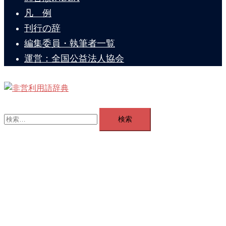
を
凡 例
閉
刊行の辞
じ
編集委員・執筆者一覧
る
運営：全国公益法人協会
ト
グ
検
ル
索:
メ
ニ
ュ
ー