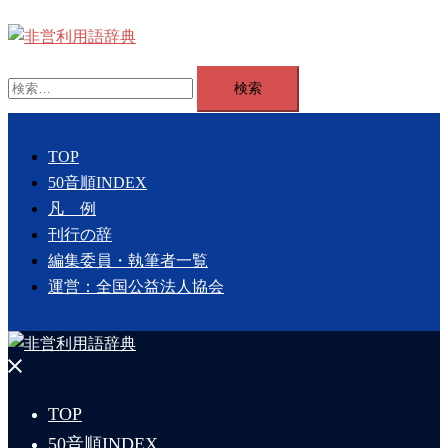
コ
ン
テ
検
ン
索:
ツ
へ
TOP
ス
50音順INDEX
キ
凡 例
ッ
刊行の辞
プ
編集委員・執筆者一覧
運営：全国公益法人協会
メ
ニ
TOP
ュ
50音順INDEX
ー