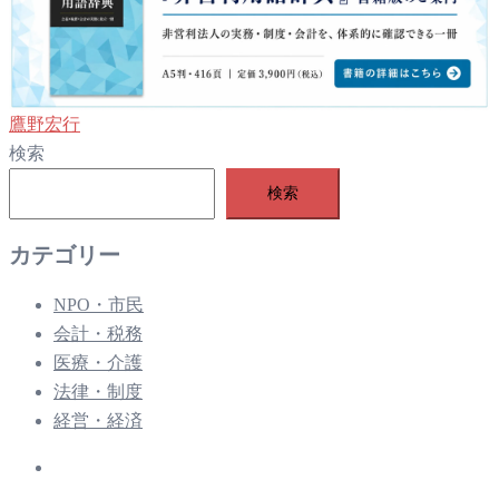
鷹野宏行
検索
検索
カテゴリー
NPO・市民
会計・税務
医療・介護
法律・制度
経営・経済