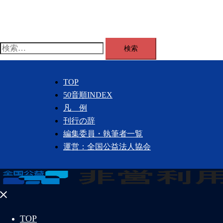
コ
ン
テ
ン
検
ツ
索:
へ
TOP
ス
50音順INDEX
キ
凡 例
ッ
刊行の辞
プ
編集委員・執筆者一覧
運営：全国公益法人協会
メ
ニ
TOP
ュ