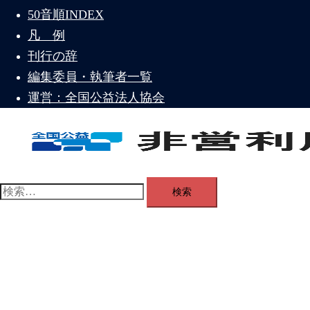
50音順INDEX
ー
を
凡 例
閉
刊行の辞
じ
編集委員・執筆者一覧
る
運営：全国公益法人協会
ト
グ
検
ル
索:
メ
ニ
ュ
ー